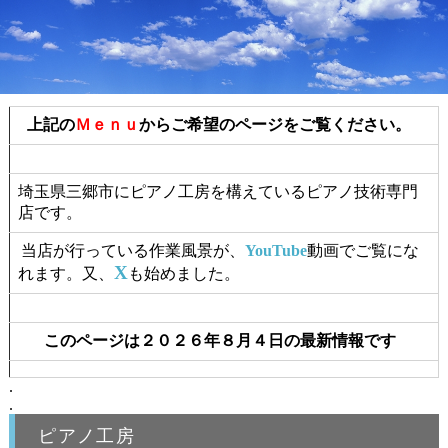
上記の
Ｍｅｎｕ
からご希望のページをご覧ください。
埼玉県三郷市にピアノ工房を構えているピアノ技術専門
店です。
当店が行っている作業風景が、
YouTube
動画でご覧にな
X
れます。又、
も始めました。
このページは２０２６年８月４日の最新情報です
.
.
ピアノ工房